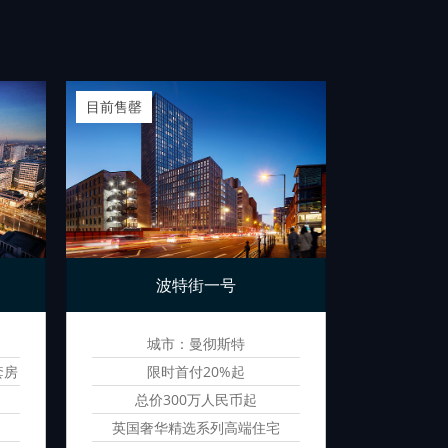
目前售罄
目前售罄
波特街一号
华庭
城市：曼彻斯特
城
套房
限时首付20%起
首
总价300万人民币起
总价
英国奢华精选系列高端住宅
连锁品牌