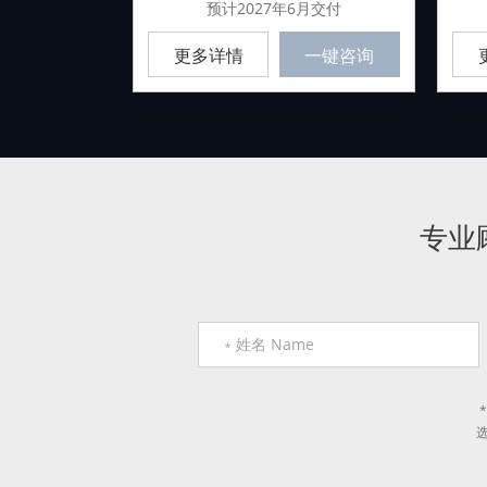
房
预计2027年6月交付
询
更多详情
一键咨询
专业