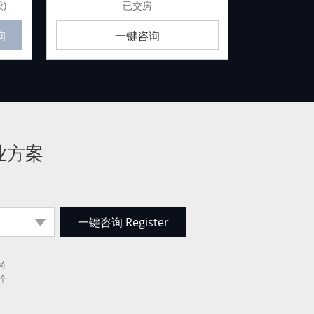
)
已交房
预计
询
一键咨询
业方案
尚
个