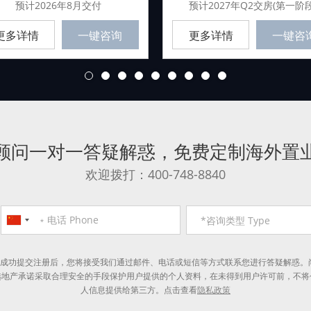
预计2026年8月交付
预计2027年Q2交房(第一阶段
更多详情
一键咨询
更多详情
一键咨
1
2
3
4
5
6
7
8
9
顾问一对一答疑解惑
，
免费定制海外置
欢迎拨打：400-748-8840
*成功提交注册后，您将接受我们通过邮件、电话或短信等方式联系您进行答疑解惑。
选地产承诺采取合理安全的手段保护用户提供的个人资料，在未得到用户许可前，不将
人信息提供给第三方。点击查看
隐私政策