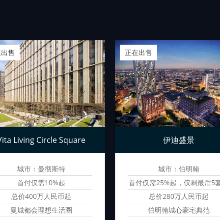
在出售
正在出售
Vita Living Circle Square
伊迪盛景
城市：曼彻斯特
城市：伯明翰
首付仅需10%起
首付仅需25%起，仅剩最后5
源
总价400万人民币起
总价280万人民币起
曼城都会理想生活圈
伯明翰城心豪宅典范