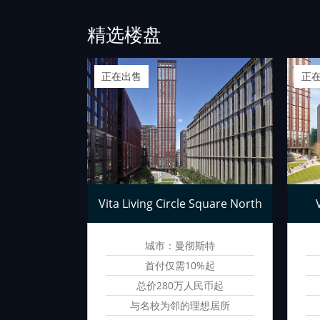
精选楼盘
正在出售
正
景公寓
Vita Living Circle Square North
斯特
城市：曼彻斯特
民币起
首付仅需10%起
民币起
总价280万人民币起
而居的江景
与名校为邻的理想居所