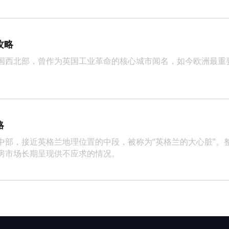
攻略
国西北部，曾作为英国工业革命的核心城市闻名，如今欧洲最重
略
中部，接近英格兰地理位置的中段，被称为“英格兰的大心脏”。整
房市场长期呈现供不应求的情况。