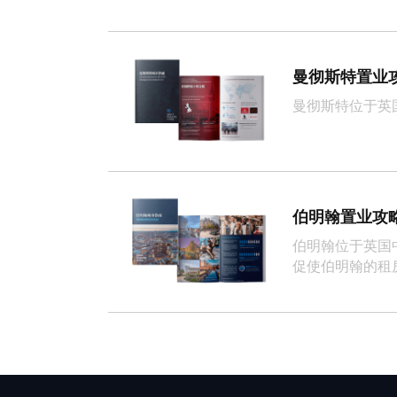
曼彻斯特置业
曼彻斯特位于英
伯明翰置业攻
伯明翰位于英国
促使伯明翰的租