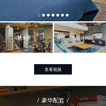
1
2
3
4
5
6
7
查看视频
/
豪华配套
/