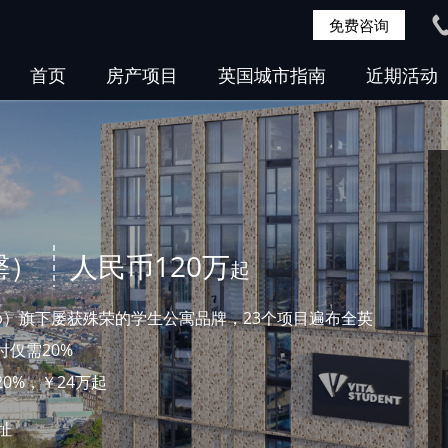
免费咨询
首页
房产项目
英国城市指南
近期活动
罄）
人民币120万
起
 Group）旗下屡获殊荣的学生公寓品牌，23个项目遍布全英
仅需20%
0%，￥24万起
选址