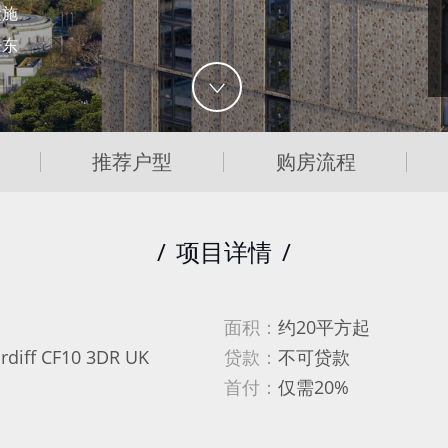
设施
房东
推荐户型
购房流程
/
项目详情
/
面积：
约20平方起
ardiff CF10 3DR UK
贷款：
不可贷款
首付：
仅需20%