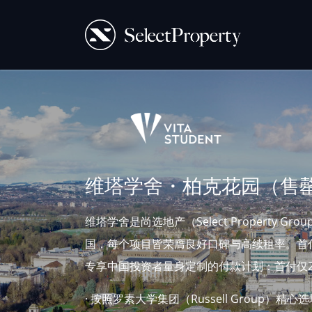
维塔学舍・柏克花园（售
维塔学舍是尚选地产（Select Property
国，每个项目皆荣膺良好口碑与高续租率。首付
专享中国投资者量身定制的付款计划：首付仅2
· 按照罗素大学集团（Russell Group）精心