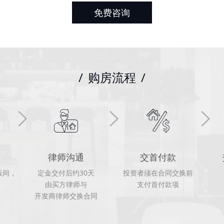
免费咨询
/
购房流程
/
律师沟通
交首付款
板间，
定金交付后约30天
投资者须在合同交换前
由买方律师与
支付首付款项
开发商律师交换合同