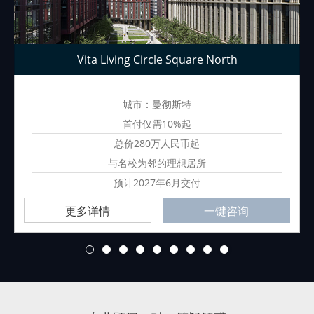
Vita Living Circle Square North
城市：曼彻斯特
首付仅需10%起
总价280万人民币起
与名校为邻的理想居所
预计2027年6月交付
更多详情
一键咨询
1
2
3
4
5
6
7
8
9