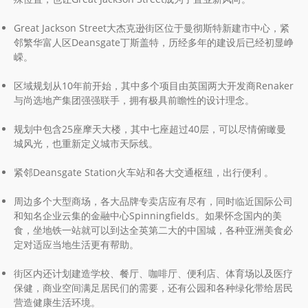
Great Jackson Street大杰克逊街区位于曼彻斯特新建市中心，紧
邻繁华富人区Deansgate丁斯盖特，历经多年的建设后已经初显峥
嵘。
区域规划从10年前开始，其中多个项目由英国两大开发商Renaker
与尚选地产集团强强联手，拥有极具前瞻性的设计理念。
规划中包含25座摩天大楼，其中七座超过40层，可以尽情俯瞰曼
城风光，也重新定义城市天际线。
紧邻Deansgate Station火车站和各大交通枢纽，出行便利 。
周边多个大型商场，各大品牌专卖店应有尽有，同时临近国际公司
和知名企业云集的金融中心Spinningfields。如果怀念国内的美
食，坐地铁一站就可以到达全英第二大的中国城，各种亚洲美食必
定对适应当地生活更有帮助。
街区内还计划建造学校、餐厅、咖啡厅、便利店、体育场以及医疗
保健，商业空间满足居民们的需要，还有公园和各种绿化带给居民
营造健康生活环境。