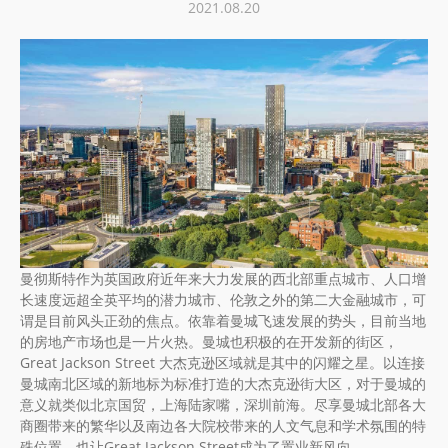
2021.08.20
曼彻斯特作为英国政府近年来大力发展的西北部重点城市、人口增
长速度远超全英平均的潜力城市、伦敦之外的第二大金融城市，可
谓是目前风头正劲的焦点。依靠着曼城飞速发展的势头，目前当地
的房地产市场也是一片火热。曼城也积极的在开发新的街区，
Great Jackson Street 大杰克逊区域就是其中的闪耀之星。以连接
曼城南北区域的新地标为标准打造的大杰克逊街大区，对于曼城的
意义就类似北京国贸，上海陆家嘴，深圳前海。尽享曼城北部各大
商圈带来的繁华以及南边各大院校带来的人文气息和学术氛围的特
殊位置，也让Great Jackson Street成为了置业新风向。