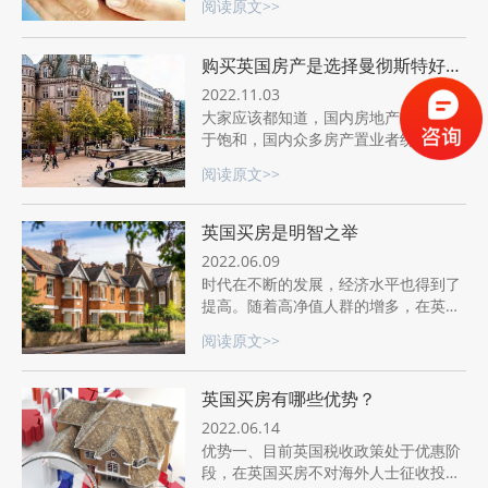
阅读原文>>
了全球各地的留学生，众多家长在英国
买房方便孩子生活。那么应该怎样购买
房子呢？英国买房有哪些步骤呢？
购买英国房产是选择曼彻斯特好还
是伯明翰好？
2022.11.03
大家应该都知道，国内房地产市场已趋
于饱和，国内众多房产置业者纷纷把目
光看向了英国房产市场，近几年，英国
阅读原文>>
房产在国际上是十分受欢迎。英国有很
多国际知名的大都市，如伦敦、爱丁
堡、曼彻斯特和伯明翰，这几个城市都
英国买房是明智之举
是中国买家所看中的几所城市。而国内
2022.06.09
很多购房者却热衷于曼彻斯特和伯明翰
时代在不断的发展，经济水平也得到了
这两所城市，但是这两所城市到底好在
提高。随着高净值人群的增多，在英国
哪里呢？下面英国房产的小编就来给大
买房置业成为潮流趋势。不少人将眼光
家简单的介绍一下购买英国房产是选择
阅读原文>>
投向英国房产是因为英国房产的升值能
曼彻斯特还是伯明翰好？
力。
英国买房有哪些优势？
2022.06.14
优势一、目前英国税收政策处于优惠阶
段，在英国买房不对海外人士征收投资