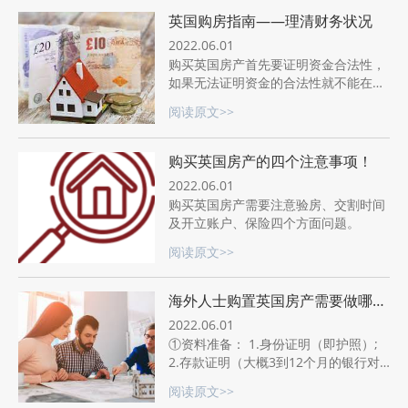
英国购房指南——理清财务状况
2022.06.01
购买英国房产首先要证明资金合法性，
如果无法证明资金的合法性就不能在英
国购房。因为购房的资金额度比较大，
阅读原文>>
所以可能会涉及很多违规行为，如欺诈
和偷税漏税等等。
购买英国房产的四个注意事项！
2022.06.01
购买英国房产需要注意验房、交割时间
及开立账户、保险四个方面问题。
阅读原文>>
海外人士购置英国房产需要做哪些
准备？
2022.06.01
①资料准备： 1.身份证明（即护照）;
2.存款证明（大概3到12个月的银行对
账单且余额能够支付首付款项）;
阅读原文>>