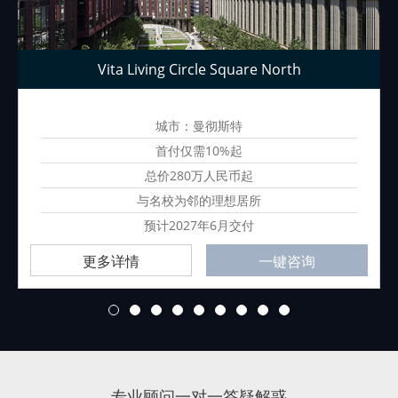
Vita Living Circle Square North
城市：曼彻斯特
首付仅需10%起
总价280万人民币起
与名校为邻的理想居所
预计2027年6月交付
更多详情
一键咨询
1
2
3
4
5
6
7
8
9
专业顾问一对一答疑解惑