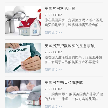
英国买房常见问题
2022.06.02
①在英国买房一定要验房吗？ 答：要是
购买的是新房，验房机构需要检查的项
目就比较少，主要检查门窗、阳台等部
阅读原文>>
分有没有开裂、门把手是不是灵活等基
础问题。房子内的设备都是全新，一般
来说不会太大问题。
英国房产贷款购买的注意事项
2022.06.02
随着国人生活质量的提高，想在国外拥
有一套属于自己的英国房产不再是难
事。如果选择在英国贷款买房应该注意
阅读原文>>
些什么呢？
英国房产购买必看攻略
2022.06.02
一、购房律师： 购买英国房产非常关键
的人物——律师。一位对当地及国内法
律了解不透彻的律师会让交易手续变得
阅读原文>>