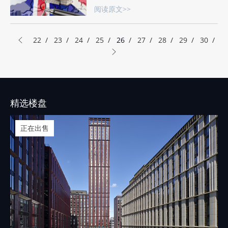
资本增值税，而且还有多项税收减免政
阅读原文>>
策。
22
/
23
/
24
/
25
/
26
/
27
/
28
/
29
/
30
/
精选楼盘
正在出售