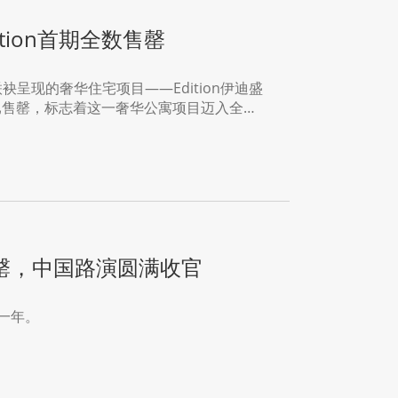
ion首期全数售罄
oup联袂呈现的奢华住宅项目——Edition伊迪盛
49套已售罄，标志着这一奢华公寓项目迈入全新
罄，中国路演圆满收官
的一年。