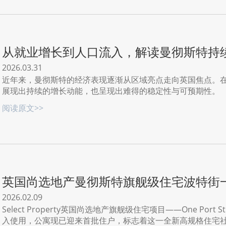
从就业增长到人口流入，解读曼彻斯特持
2026.03.31
近年来，曼彻斯特的经济表现逐渐从区域亮点走向英国焦点。
展现出持续的增长动能，也呈现出难得的稳定性与可预期性。
阅读原文>>
英国尚选地产曼彻斯特旗舰级住宅波特街
新城市居住体验
2026.02.09
Select Property英国尚选地产旗舰级住宅项目——One Por
入使用，公寓现已迎来首批住户，标志着这一全新高规格住宅