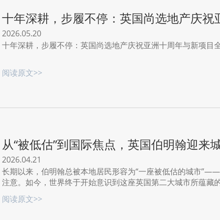
十年深耕，步履不停：英国尚选地产庆祝
布
2026.05.20
十年深耕，步履不停：英国尚选地产庆祝亚洲十周年与新项目
阅读原文>>
从“被低估”到国际焦点，英国伯明翰迎来
2026.04.21
长期以来，伯明翰总被本地居民形容为“一座被低估的城市”—
注意。如今，世界终于开始意识到这座英国第二大城市所蕴藏
续涌入的发展资源。就在去年，《Time Out》杂志将伯明翰
阅读原文>>
这座城市“正涌动着全新的活力”。