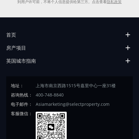
到用户许可前，不将个人信息提供给第三方。点击查看
隐私政策
首页
房产项目
英国城市指南
地址：
上海市南京西路1515号嘉里中心一座31楼
咨询热线：
400-748-8840
电子邮件：
Asiamarketing@selectproperty.com
客服微信：