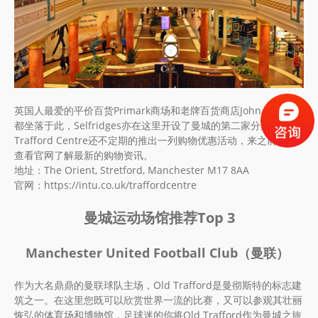
英国人最爱的平价百货Primark商场和老牌百货商店John Lewis也
都坐落于此，Selfridges亦在这里开设了曼城的第二家分店。
Trafford Centre还不定期的推出一列购物优惠活动，来之前不妨
查看官网了解最新的购物资讯。
地址：The Orient, Stretford, Manchester M17 8AA
官网：https://intu.co.uk/traffordcentre
曼城运动场馆推荐Top 3
Manchester United Football Club（曼联）
作为大名鼎鼎的曼联球队主场，Old Trafford是曼彻斯特的标志建
筑之一。在这里您既可以欣赏世界一流的比赛，又可以参观其壮丽
恢弘的体育场和博物馆，足球迷的你将Old Trafford作为曼城之旅