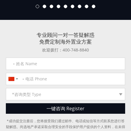
1
2
3
4
5
6
7
8
9
专业顾问一对一答疑解惑
免费定制海外置业方案
欢迎拨打：400-748-8840
*成功提交注册后，您将接受我们通过邮件、电话或短信等方式联系您进行答
疑解惑。尚选地产承诺采取合理安全的手段保护用户提供的个人资料，在未得