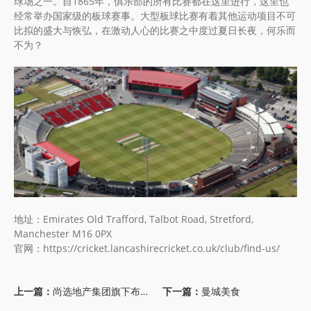
球场之一。自1865年，俱乐部的所有比赛都在这里进行，这里也
经常举办国家级的板球赛事。大型板球比赛有着其他运动项目不可
比拟的盛大与恢弘，在激动人心的比赛之中度过夏日长夜，何乐而
不为？
地址：Emirates Old Trafford, Talbot Road, Stretford,
Manchester M16 0PX
官网：https://cricket.lancashirecricket.co.uk/club/find-us/
上一篇：
尚选地产集团旗下布莱德·盛景公寓华丽面市
下一篇：
曼城美食