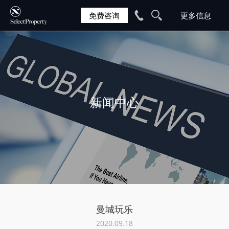
免费咨询
新闻中心
曼城玩乐
2020.09.18