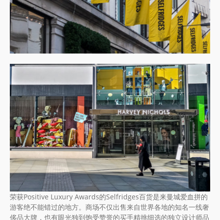
荣获Positive Luxury Awards的Selfridges百货是来曼城爱血拼的
游客绝不能错过的地方。商场不仅出售来自世界各地的知名一线奢
侈品大牌，也有眼光独到饱受赞誉的买手精挑细选的独立设计师品