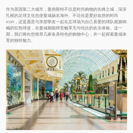
作为英国第二大城市，曼彻斯特不仅是时尚购物的先锋之城，深深
扎根的足球文化也使曼城扬名海外。不论你是爱好血拼的时尚
icon，还是愿意与亲朋挚友一起在足球场为自己喜爱的球队摇旗呐
喊的狂热球迷，在曼城都能肆意畅享无与伦比的欢乐体验。这一
期，我们将向您推荐几家各具特色的购物中心，并一起探索曼城体
育的独特魅力。