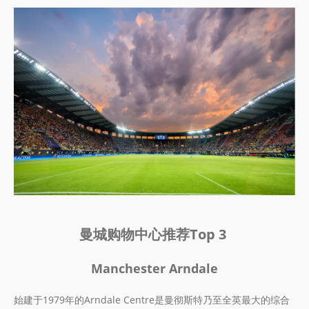
曼城购物中心推荐Top 3
Manchester Arndale
始建于1979年的Arndale Centre是曼彻斯特乃至全英最大的综合