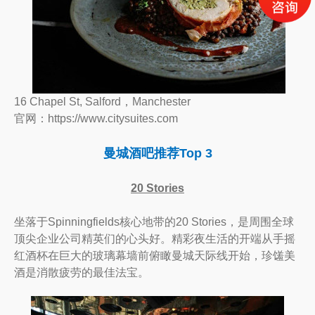
16 Chapel St, Salford，Manchester
官网：https://www.citysuites.com
曼城酒吧推荐Top 3
20 Stories
坐落于Spinningfields核心地带的20 Stories，是周围全球
顶尖企业公司精英们的心头好。精彩夜生活的开端从手摇
红酒杯在巨大的玻璃幕墙前俯瞰曼城天际线开始，珍馐美
酒是消散疲劳的最佳法宝。