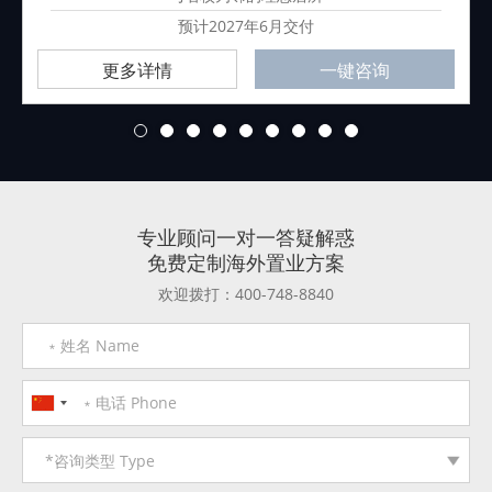
预计2027年6月交付
更多详情
一键咨询
1
2
3
4
5
6
7
8
9
专业顾问一对一答疑解惑
免费定制海外置业方案
欢迎拨打：400-748-8840