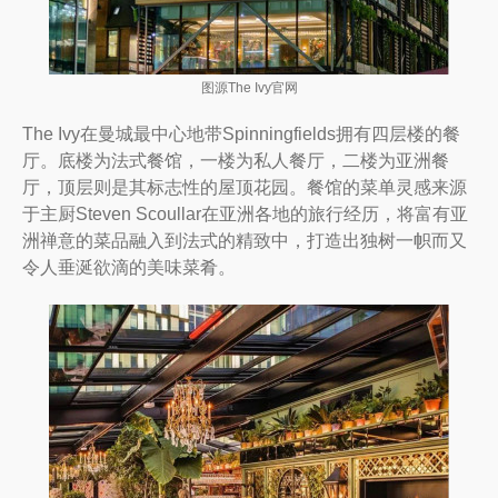
图源The Ivy官网
The Ivy在曼城最中心地带Spinningfields拥有四层楼的餐
厅。底楼为法式餐馆，一楼为私人餐厅，二楼为亚洲餐
厅，顶层则是其标志性的屋顶花园。餐馆的菜单灵感来源
于主厨Steven Scoullar在亚洲各地的旅行经历，将富有亚
洲禅意的菜品融入到法式的精致中，打造出独树一帜而又
令人垂涎欲滴的美味菜肴。