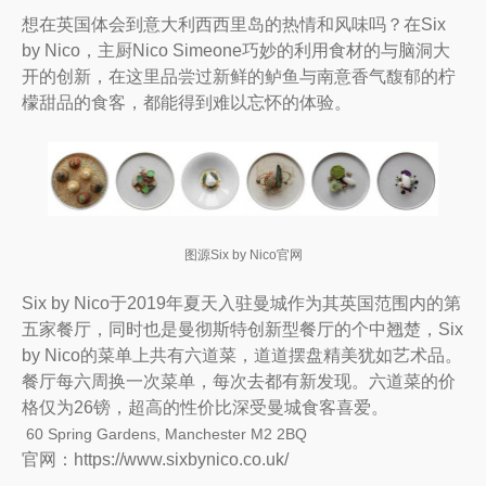
想在英国体会到意大利西西里岛的热情和风味吗？在Six
by Nico，主厨Nico Simeone巧妙的利用食材的与脑洞大
开的创新，在这里品尝过新鲜的鲈鱼与南意香气馥郁的柠
檬甜品的食客，都能得到难以忘怀的体验。
图源Six by Nico官网
Six by Nico于2019年夏天入驻曼城作为其英国范围内的第
五家餐厅，同时也是曼彻斯特创新型餐厅的个中翘楚，Six
by Nico的菜单上共有六道菜，道道摆盘精美犹如艺术品。
餐厅每六周换一次菜单，每次去都有新发现。六道菜的价
格仅为26镑，超高的性价比深受曼城食客喜爱。
60 Spring Gardens, Manchester M2 2BQ
官网：https://www.sixbynico.co.uk/