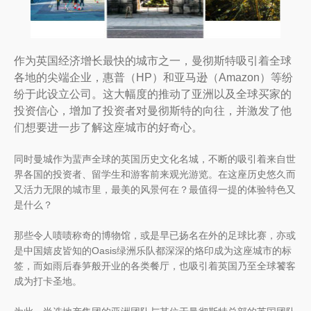
作为英国经济增长最快的城市之一，曼彻斯特吸引着全球
各地的尖端企业，惠普（HP）和亚马逊（Amazon）等纷
纷于此设立公司。这大幅度的推动了亚洲以及全球买家的
投资信心，增加了投资者对曼彻斯特的向往，并激发了他
们想要进一步了解这座城市的好奇心。
同时曼城作为蜚声全球的英国历史文化名城，不断的吸引着来自世
界各国的投资者、留学生和游客前来观光游览。在这座历史悠久而
又活力无限的城市里，最美的风景何在？最值得一提的体验特色又
是什么？
那些令人啧啧称奇的博物馆，或是早已扬名在外的足球比赛，亦或
是中国嬉皮皆知的Oasis绿洲乐队都深深的烙印成为这座城市的标
签，而如雨后春笋般开业的各类餐厅，也吸引着英国乃至全球饕客
成为打卡圣地。