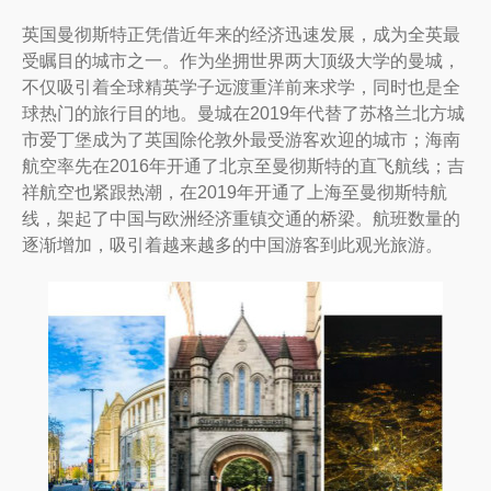
英国曼彻斯特正凭借近年来的经济迅速发展，成为全英最
受瞩目的城市之一。作为坐拥世界两大顶级大学的曼城，
不仅吸引着全球精英学子远渡重洋前来求学，同时也是全
球热门的旅行目的地。曼城在2019年代替了苏格兰北方城
市爱丁堡成为了英国除伦敦外最受游客欢迎的城市；海南
航空率先在2016年开通了北京至曼彻斯特的直飞航线；吉
祥航空也紧跟热潮，在2019年开通了上海至曼彻斯特航
线，架起了中国与欧洲经济重镇交通的桥梁。航班数量的
逐渐增加，吸引着越来越多的中国游客到此观光旅游。