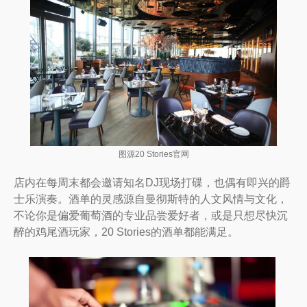
图源20 Stories官网
店内在每周末都会邀请知名DJ现场打碟，也偶有即兴的爵
士乐演奏。酒单的灵感源自曼彻斯特的人文风情与文化，
不论你是偏爱葡萄酒的专业品尝爱好者，或是只想尽快沉
醉的鸡尾酒玩家，20 Stories的酒单都能满足。