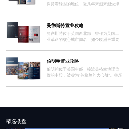
保持着稳固的地位，近几年来越来越受海
外投资者的欢迎。
曼彻斯特置业攻略
曼彻斯特位于英国西北部，曾作为英国工
业革命的核心城市闻名，如今欧洲最重要
且增长最快的经济体之一。
伯明翰置业攻略
伯明翰位于英国中部，接近英格兰地理位
置的中段，被称为“英格兰的大心脏”。整座
城市约有368万人口，这样的人口数量促使
伯明翰的租房市场长期呈现供不应求的情
况。
精选楼盘