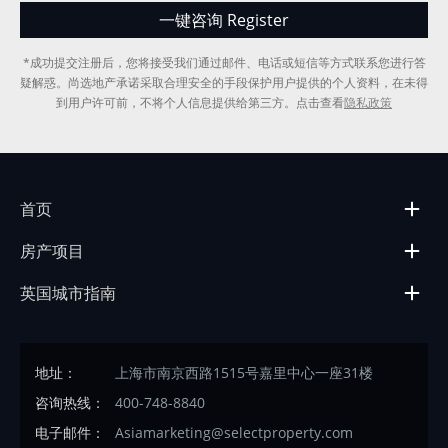
*成功提交注册后，您将接受我们通过邮件、电话或短信等方式联系您进行答
疑解惑。尚选地产承诺采取合理安全的手段保护用户提供的个人资料，在未得
到用户许可前，不将个人信息提供给第三方。点击查看
隐私政策
首页
房产项目
英国城市指南
地址：
上海市南京西路1515号嘉里中心一座31楼
咨询热线：
400-748-8840
电子邮件：
Asiamarketing@selectproperty.com