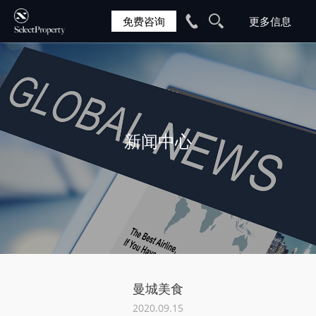
免费咨询
新闻中心
曼城美食
2020.09.15