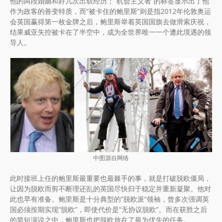
他的两段婚姻和好几次出轨经历；“机会主义者”的标签显示出了他
作为政客的善变特质，而“被卡住的鲍里斯”则是指2012年伦敦奥运
会英国赢得第一枚金牌之后，鲍里斯举着英国国旗去做滑索庆祝，
结果威亚失控被卡在了半空中，成为全世界唯一一个遭此境遇的领
导人。
中图源自网络
此时接班上任的鲍里斯最重要也最棘手的事，就是打破脱欧僵局，
让因为脱欧而剪不断理还乱的英国尽快归于稳定并重新凝聚。他对
此也早有准备。鲍里斯是十分典型的“脱欧派”领袖，曾多次强调英
国必须按期实现“脱欧”，即使代价是“无协议脱欧”。而在获胜之后
的简短演说之中，鲍里斯也把脱欧放在了最为优先的任务。