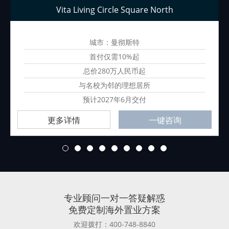
Vita Living Circle Square North
城市：曼彻斯特
首付仅需10%起
总价280万人民币起
与名校为邻的理想居所
预计2027年6月交付
更多详情
一键咨询
1
2
3
4
5
6
7
8
9
专业顾问一对一答疑解惑
免费定制海外置业方案
欢迎拨打：400-748-8840