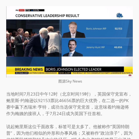
图源Sky News
当地时间7月23日中午12时（北京时间19时），英国保守党宣布，
鲍里斯·约翰逊以92153票比46656票的巨大优势，在二选一的PK
赛中赢下杰瑞米·亨特，成功当选保守党党首，这意味着约翰逊将
作为梅姨的接班人，于7月24日成为英国下任首相。
说起鲍里斯这位千面政客，标签可是太多了。他被称作“英国特朗
普”，因为他们相似的外形和办事风格；又被称作“政治浪子”，因为