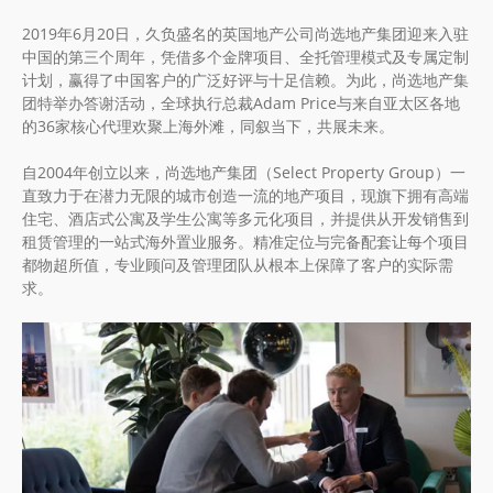
2019年6月20日，久负盛名的英国地产公司尚选地产集团迎来入驻
中国的第三个周年，凭借多个金牌项目、全托管理模式及专属定制
计划，赢得了中国客户的广泛好评与十足信赖。为此，尚选地产集
团特举办答谢活动，全球执行总裁Adam Price与来自亚太区各地
的36家核心代理欢聚上海外滩，同叙当下，共展未来。
自2004年创立以来，尚选地产集团（Select Property Group）一
直致力于在潜力无限的城市创造一流的地产项目，现旗下拥有高端
住宅、酒店式公寓及学生公寓等多元化项目，并提供从开发销售到
租赁管理的一站式海外置业服务。精准定位与完备配套让每个项目
都物超所值，专业顾问及管理团队从根本上保障了客户的实际需
求。