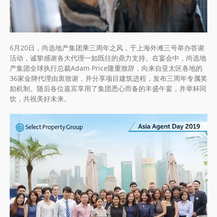
6月20日，尚选地产集团乘三周年之风，于上海外滩三号举办答谢
活动，诚挚感谢各大代理一如既往的鼎力支持。在宴会中，尚选地
产集团全球执行总裁Adam Price隆重致辞，向来自亚太区各地的
36家金牌代理由衷致谢，并分享项目建筑进程，发布三周年专属奖
励机制。随后各位嘉宾享用了集团悉心而备的丰盛午宴，并举杯同
饮，共祝美好未来。