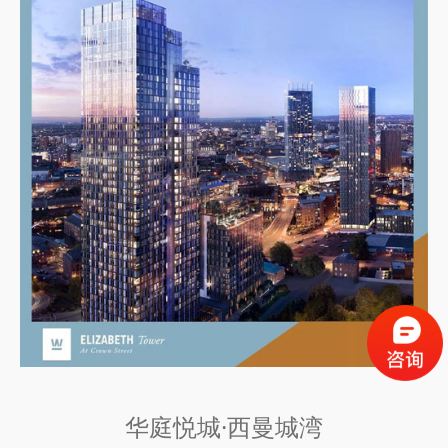
华庭悦城·西曼城湾