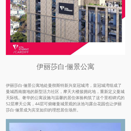
伊丽莎白·俪景公寓
伊丽莎白·俪景公寓地处曼彻斯特新兴皇冠城湾，皇冠城湾组成了
曼城西南腹地的新型活力社区，摩天大楼簇拥此地，重新定义曼城
天际线。奢华的公寓设施与温馨的居住体验构筑了这个里程碑式的
52层摩天公寓，44层可俯瞰曼城景观的泳池与露台花园也让伊丽
莎白·俪景成为宾至如归的理想居住场所。