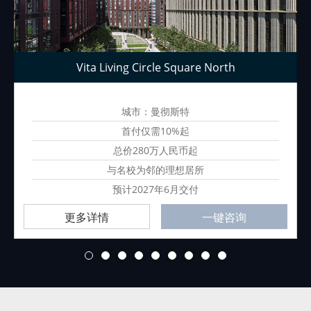
Vita Living Circle Square North
城市：曼彻斯特
首付仅需10%起
总价280万人民币起
与名校为邻的理想居所
预计2027年6月交付
更多详情
一键咨询
1
2
3
4
5
6
7
8
9