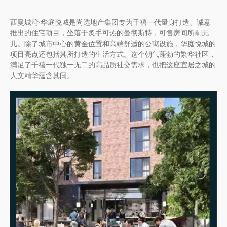
西曼城湾·华庭悦城是尚选地产集团专为千禧一代量身打造、诚意
推出的住宅项目，坐落于炙手可热的曼彻斯特，可售房间所剩无
几。除了城市中心的黄金位置和高端舒适的公寓设施，华庭悦城的
项目亮点还包括其所打造的生活方式。这个朝气蓬勃的繁华社区，
满足了千禧一代独一无二的高品质社交需求，也把这座宜居之城的
人文精华蕴含其间。