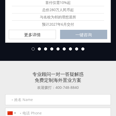
首付仅需10%起
总价280万人民币起
与名校为邻的理想居所
预计2027年6月交付
更多详情
一键咨询
1
2
3
4
5
6
7
8
9
专业顾问一对一答疑解惑
免费定制海外置业方案
欢迎拨打：400-748-8840