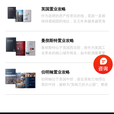
英国置业攻略
作为老牌的房产投资目的地，英国一直都
保持着稳固的地位，近几年来越来越受海
外投资者的欢迎。
曼彻斯特置业攻略
曼彻斯特位于英国西北部，曾作为英国工
业革命的核心城市闻名，如今欧洲最重要
且增长最快的经济体之一。
伯明翰置业攻略
伯明翰位于英国中部，接近英格兰地理位
置的中段，被称为“英格兰的大心脏”。整座
城市约有368万人口，这样的人口数量促使
伯明翰的租房市场长期呈现供不应求的情
况。