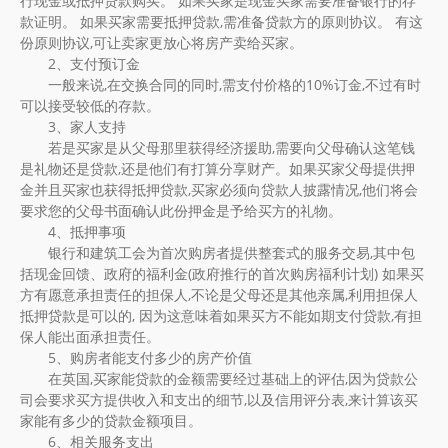
行现金或抵押贷款购买。 如果买家是现金买家需要准备银行的存
款证明。 如果买家需要抵押贷款,需准备贷款方的原则协议。 有这
份原则协议,可让卖家更放心将房产卖给买家。
2、支付预订金
一般来说,在交换合同的同时,需支付价格的10%订金,不过有时
可以接受较低的存款。
3、家人支持
若是买家是从父母那里获得经济援助,需要向父母确认这笔钱
是礼物还是贷款,还是他们有打算分享财产。如果买家父母提供押
金并且买家也获得抵押贷款,买家必须向贷款人披露情况,他们将会
要求您的父母书面确认此份押金是予给买方的礼物。
4、抵押事项
银行和建筑工会为首次购房者提供整套式的服务交易,其中包
括现金回馈、政府的福利金(政府推行的首次购房福利计划) 如果买
方有愿意承担责任的担保人,不论是父母还是其他亲属,利用担保人
抵押贷款是可以的, 因为这意味着如果买方不能如期支付贷款,有担
保人能出面承担责任。
5、购房者能支付多少的房产价值
在英国,买家能贷款的金额需要经过基础上的评估,因为贷款公
司会要求买方提供收入和支出的细节,以及信用评分表,来计算该买
家能有多少的贷款金额项目。
6、相关服务支出