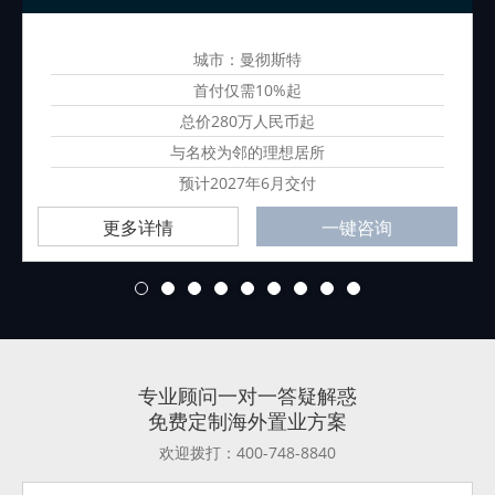
城市：曼彻斯特
首付仅需10%起
总价280万人民币起
与名校为邻的理想居所
预计2027年6月交付
更多详情
一键咨询
1
2
3
4
5
6
7
8
9
专业顾问一对一答疑解惑
免费定制海外置业方案
欢迎拨打：400-748-8840