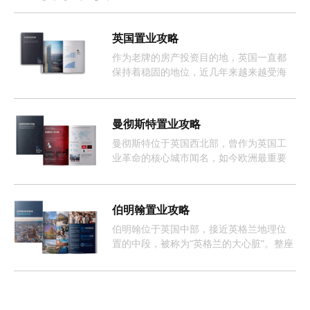
英国置业攻略
作为老牌的房产投资目的地，英国一直都
保持着稳固的地位，近几年来越来越受海
外投资者的欢迎。
曼彻斯特置业攻略
曼彻斯特位于英国西北部，曾作为英国工
业革命的核心城市闻名，如今欧洲最重要
且增长最快的经济体之一。
伯明翰置业攻略
伯明翰位于英国中部，接近英格兰地理位
置的中段，被称为“英格兰的大心脏”。整座
城市约有368万人口，这样的人口数量促使
伯明翰的租房市场长期呈现供不应求的情
况。