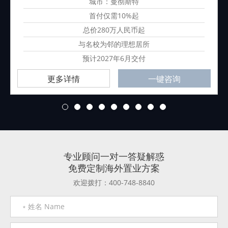
城市：曼彻斯特
首付仅需10%起
总价280万人民币起
与名校为邻的理想居所
预计2027年6月交付
更多详情
一键咨询
1
2
3
4
5
6
7
8
9
专业顾问一对一答疑解惑
免费定制海外置业方案
欢迎拨打：400-748-8840