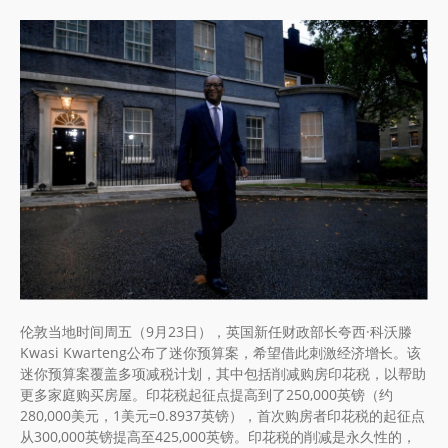
伦敦当地时间周五（9月23日），英国新任财政部长夸西·科沃滕
Kwasi Kwarteng公布了迷你预算案，希望借此刺激经济增长。该
迷你预算案覆盖多项减税计划，其中包括削减购房印花税，以帮助
更多家庭购买房屋。印花税起征点提高到了250,000英镑（约
280,000美元，1美元=0.8937英镑），首次购房者印花税的起征点
从300,000英镑提高至425,000英镑。印花税的削减是永久性的，