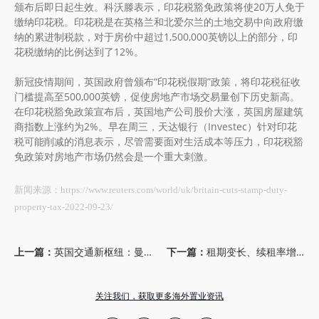
颁布后即日起生效。科沃滕表示，印花税豁免政策将使20万人免于
缴纳印花税。印花税是在英格兰和北爱尔兰的土地交易中向政府缴
纳的累进制税款，对于房价中超过1,500,000英镑以上的部分，印
花税缴纳的比例达到了12%。
新冠疫情期间，英国政府曾颁布“印花税假期”政策，将印花税征收
门槛提高至500,000英镑，促使房地产市场交易量创下历史新高。
在印花税豁免政策宣布后，英国地产公司股价大涨，英国房屋建筑
商指数上涨约为2%。早在周三，天达银行（Investec）针对印花
税可能削减的消息表示，尽管需要面对生活成本等压力，印花税豁
免政策对房地产市场仍然会是一个重大刺激。
新闻来源：https://www.reuters.com/world/uk/britain-cuts-stamp-duty-
property-tax-2022-09-23/
上一篇：
英国交通新枢纽：曼彻斯特与伯明翰
下一篇：
租期变长、续租率增高，英国出租房子更省心
关注我们，获取更多海外置业资讯