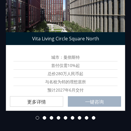
Vita Living Circle Square North
城市：曼彻斯特
首付仅需10%起
总价280万人民币起
与名校为邻的理想居所
预计2027年6月交付
更多详情
一键咨询
1
2
3
4
5
6
7
8
9