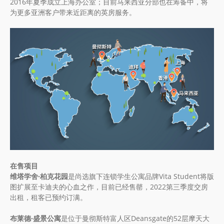
2016年夏季成立上海办公室；目前马来西亚分部也在筹备中，将
为更多亚洲客户带来近距离的英房服务。
在售项目
维塔学舍·柏克花园
是尚选旗下连锁学生公寓品牌Vita Student将版
图扩展至卡迪夫的心血之作，目前已经售罄，2022第三季度交房
出租，租客已预约订满。
布莱德·盛景公寓
是位于曼彻斯特富人区Deansgate的52层摩天大