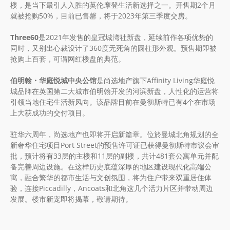
楼，是当下最引人入胜的英伦摩登生活新选择之一。开售期2个月
就被抢购50%，目前已售罄，将于2023年第三季度交房。
Three60
是2021年发售的皇冠城湾社新盘，延续前作各项优势的
同时，又别出心裁设计了360度无死角的圆柱形外观。预售期即被
抢购上百套，可谓网红楼盘的典范。
伯明翰・华庭悦城中央公馆
是尚选地产旗下Affinity Living华庭悦
城品牌在英国第二大城市伯明翰开发的河滨新盘，人性化的运营将
引领当地住宅生活新风向。该品牌目前在曼彻斯特已有4个在市场
上大获成功的交付项目。
驻华六周年，尚选地产也即将开启新篇章。位於曼城北角规划的全
新奢华住宅项目Port Street的预售许可证已获得曼彻斯特市议会审
批，预计将有33层的主楼和11层的副楼，共计481套公寓单元并配
备完善周边设施。在这样历史底蕴深厚的地区建设现代化高端公
寓，融合繁华的都市生活与文创氛围，将为住户带来双重居住体
验，连接Piccadilly，Ancoats和北角这几个活力片区并带动周边
发展。楼市新宠即将揭幕，敬请期待。