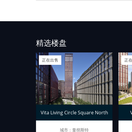
精选楼盘
正在出售
正
景公寓
Vita Living Circle Square North
斯特
城市：曼彻斯特