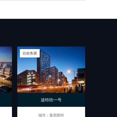
目前售罄
目前售罄
波特街一号
华庭
城市：曼彻斯特
城