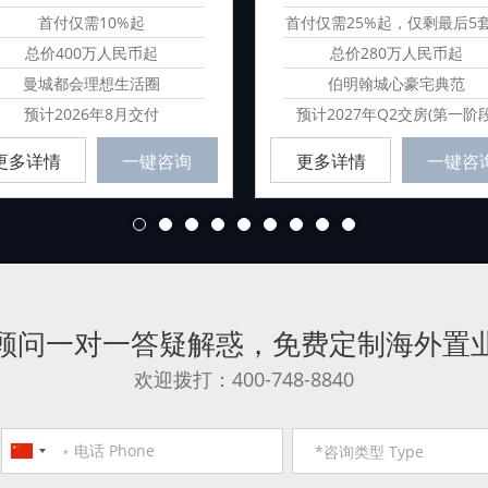
首付仅需10%起
首付仅需25%起，仅剩最后5
源
总价400万人民币起
总价280万人民币起
曼城都会理想生活圈
伯明翰城心豪宅典范
预计2026年8月交付
预计2027年Q2交房(第一阶段
更多详情
一键咨询
更多详情
一键咨
1
2
3
4
5
6
7
8
9
顾问一对一答疑解惑
，
免费定制海外置
欢迎拨打：400-748-8840