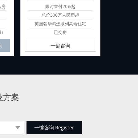
套房
限时首付20%起
首
总价300万人民币起
总价
英国奢华精选系列高端住宅
连锁品牌
)
已交房
预计
询
一键咨询
业方案