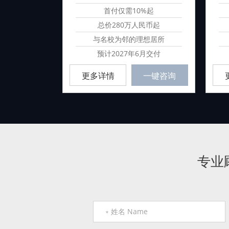
民币起
首付仅需10%起
民币起
总价280万人民币起
而居的江景
与名校为邻的理想居所
房
预计2027年6月交付
询
更多详情
一键咨询
专业