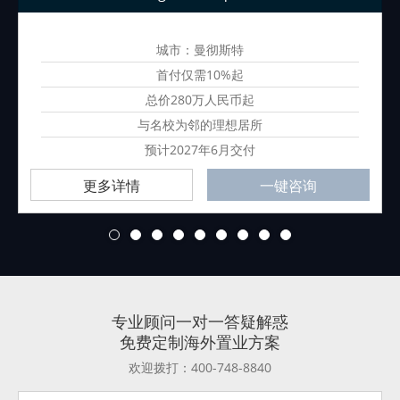
城市：曼彻斯特
首付仅需10%起
总价280万人民币起
与名校为邻的理想居所
预计2027年6月交付
更多详情
一键咨询
1
2
3
4
5
6
7
8
9
专业顾问一对一答疑解惑
免费定制海外置业方案
欢迎拨打：400-748-8840