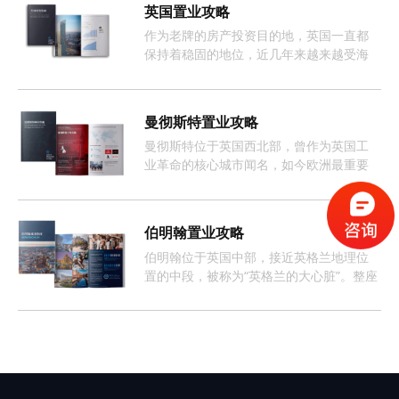
英国置业攻略
作为老牌的房产投资目的地，英国一直都
保持着稳固的地位，近几年来越来越受海
外投资者的欢迎。
曼彻斯特置业攻略
曼彻斯特位于英国西北部，曾作为英国工
业革命的核心城市闻名，如今欧洲最重要
且增长最快的经济体之一。
伯明翰置业攻略
伯明翰位于英国中部，接近英格兰地理位
置的中段，被称为“英格兰的大心脏”。整座
城市约有368万人口，这样的人口数量促使
伯明翰的租房市场长期呈现供不应求的情
况。