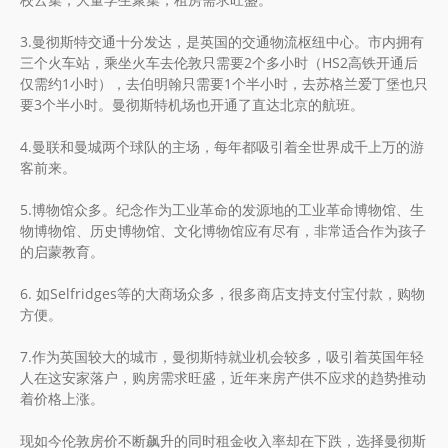
3.曼彻斯特交通十分发达，是英国的交通物流枢纽中心。市内拥有
三个火车站，乘坐火车去伦敦只需要2个多小时（HS2高铁开通后
仅需约1小时），去伯明翰只需要1个半小时，去苏格兰爱丁堡也只
要3个半小时。曼彻斯特机场也开通了直达北京的航班。
4.曼联和曼城两个球队的主场，每年都吸引着全世界成千上万的游
客前来。
5.博物馆众多。纪念作为工业革命的发源地的工业革命博物馆、生
物博物馆、历史博物馆、文化博物馆应有尽有，非常适合作为孩子
的启蒙教育。
6. 如Selfridges等的大商场众多，很多商店支持支付宝付款，购物
方便。
7.作为英国较大的城市，曼彻斯特就业机会较多，吸引着英国年轻
人在这安家落户，购房需求旺盛，近年来房产供不应求的趋势推动
着价格上涨。
现如今伦敦房价不断飙升的同时租金收入率却在下跌，选择曼彻斯