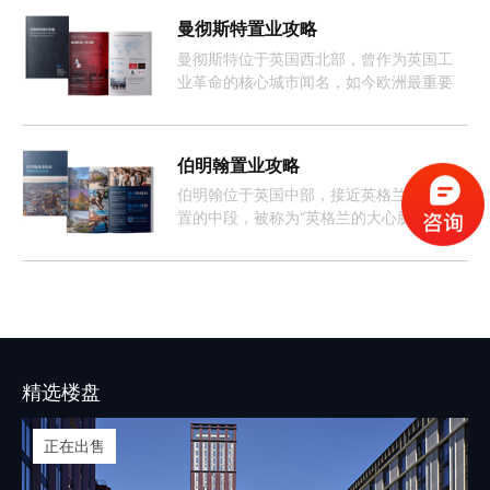
曼彻斯特置业攻略
曼彻斯特位于英国西北部，曾作为英国工
业革命的核心城市闻名，如今欧洲最重要
且增长最快的经济体之一。
伯明翰置业攻略
伯明翰位于英国中部，接近英格兰地理位
置的中段，被称为“英格兰的大心脏”。整座
城市约有368万人口，这样的人口数量促使
伯明翰的租房市场长期呈现供不应求的情
况。
精选楼盘
正在出售