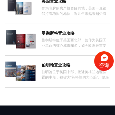
英国置业攻略
作为老牌的房产投资目的地，英国一直都
保持着稳固的地位，近几年来越来越受海
外投资者的欢迎。
曼彻斯特置业攻略
曼彻斯特位于英国西北部，曾作为英国工
业革命的核心城市闻名，如今欧洲最重要
且增长最快的经济体之一。
伯明翰置业攻略
伯明翰位于英国中部，接近英格兰地理位
置的中段，被称为“英格兰的大心脏”。整座
城市约有368万人口，这样的人口数量促使
伯明翰的租房市场长期呈现供不应求的情
况。