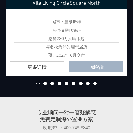
Vita Living Circle Square North
城市：曼彻斯特
首付仅需10%起
总价280万人民币起
与名校为邻的理想居所
预计2027年6月交付
更多详情
一键咨询
1
2
3
4
5
6
7
8
9
专业顾问一对一答疑解惑
免费定制海外置业方案
欢迎拨打：400-748-8840