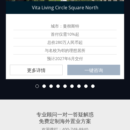
Vita Living Circle Square North
城市：曼彻斯特
首付仅需10%起
总价280万人民币起
与名校为邻的理想居所
预计2027年6月交付
更多详情
一键咨询
1
2
3
4
5
6
7
8
9
专业顾问一对一答疑解惑
免费定制海外置业方案
欢迎拨打：400-748-8840