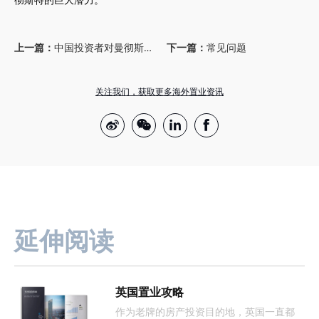
彻斯特的巨大潜力。
上一篇：
中国投资者对曼彻斯特房产的关注度激增200%
下一篇：
常见问题
关注我们，获取更多海外置业资讯
延伸阅读
英国置业攻略
作为老牌的房产投资目的地，英国一直都