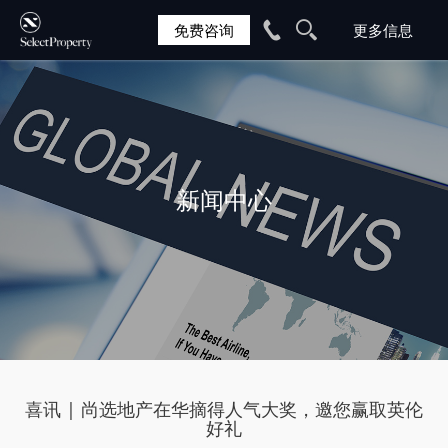
免费咨询
新闻中心
喜讯 | 尚选地产在华摘得人气大奖，邀您赢取英伦
好礼