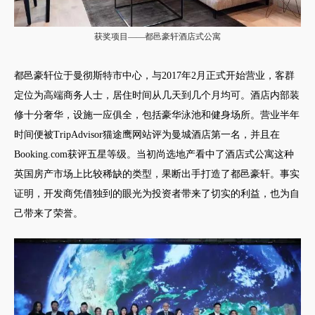
获奖项目——都邑豪轩酒店式公寓
都邑豪轩位于曼彻斯特市中心，与2017年2月正式开始营业，客群
定位为高端商务人士，居住时间从几天到几个月均可。酒店内部装
修十分奢华，设施一应俱全，包括豪华泳池和健身场所。营业半年
时间便被TripAdvisor猫途鹰网站评为曼城酒店第一名，并且在
Booking.com获评五星等级。当初尚选地产看中了酒店式公寓这种
英国房产市场上比较稀缺的类型，果断出手打造了都邑豪轩。事实
证明，开发商凭借独到的眼光为投资者带来了切实的利益，也为自
己带来了荣誉。