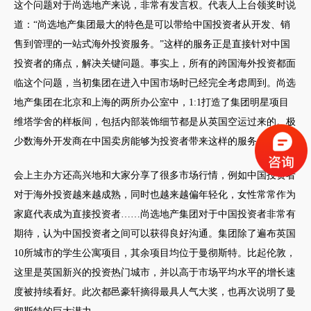
这个问题对于尚选地产来说，非常有发言权。代表人上台领奖时说
道：
“尚选地产集团最大的特色是可以带给中国投资者从开发、销
售到管理的一站式海外投资服务。”
这样的服务正是直接针对中国
投资者
的痛点，解决关键问题。事实上，所有的跨国海外投资都面
临这个问题，当初集团在进入中国市场时已经完全考虑周到。尚选
地产集团在北京和上海的两所办公室中，1:1打造了集团明星项目
维塔学舍的样板间，包括内部装饰细节都是从英国空运过来的。极
少数海外开发商在中国卖房能够为投资者带来这样的服务。
会上主办方还高兴地和大家分享了很多市场行情，例如中国投资者
对于海外投资越来越成熟，同时也越来越偏年轻化，女性常常作为
家庭代表成为直接投资者……尚选地产集团对于中国投资者非常有
期待，认为中国投资者之间可以获得良好沟通。集团除了遍布英国
10所城市的学生公寓项目，其余项目均位于曼彻斯特。比起伦敦，
这里是英国新兴的投资热门城市，并以高于市场平均水平的增长速
度被持续看好。此次都邑豪轩摘得最具人气大奖，也再次说明了曼