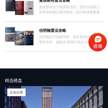
曼彻斯特置业攻略
曼彻斯特位于英国西北部，曾作为英国工
业革命的核心城市闻名，如今欧洲最重要
且增长最快的经济体之一。
伯明翰置业攻略
伯明翰位于英国中部，接近英格兰地理位
置的中段，被称为“英格兰的大心脏”。整座
城市约有368万人口，这样的人口数量促使
伯明翰的租房市场长期呈现供不应求的情
况。
精选楼盘
正在出售