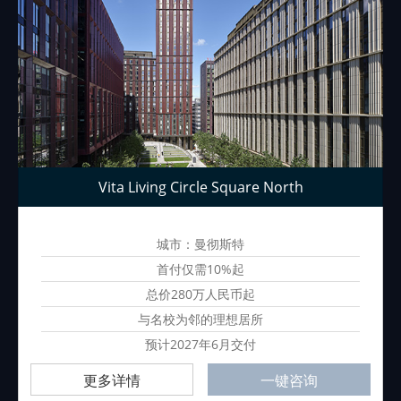
Vita Living Circle Square North
城市：曼彻斯特
首付仅需10%起
总价280万人民币起
与名校为邻的理想居所
预计2027年6月交付
更多详情
一键咨询