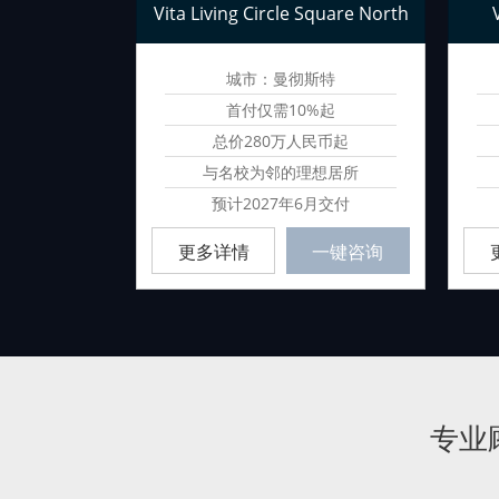
景公寓
Vita Living Circle Square North
斯特
城市：曼彻斯特
民币起
首付仅需10%起
民币起
总价280万人民币起
而居的江景
与名校为邻的理想居所
房
预计2027年6月交付
询
更多详情
一键咨询
专业