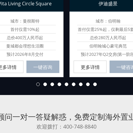
Vita Living Circle Square
伊迪盛景
城市：曼彻斯特
城市：伯明翰
首付仅需10%起
首付仅需25%起，仅剩最后5
源
总价400万人民币起
总价280万人民币起
曼城都会理想生活圈
伯明翰城心豪宅典范
预计2026年8月交付
预计2027年Q2交房(第一阶段
更多详情
一键咨询
更多详情
一键咨
1
2
3
4
5
6
7
8
9
顾问一对一答疑解惑
，
免费定制海外置
欢迎拨打：400-748-8840