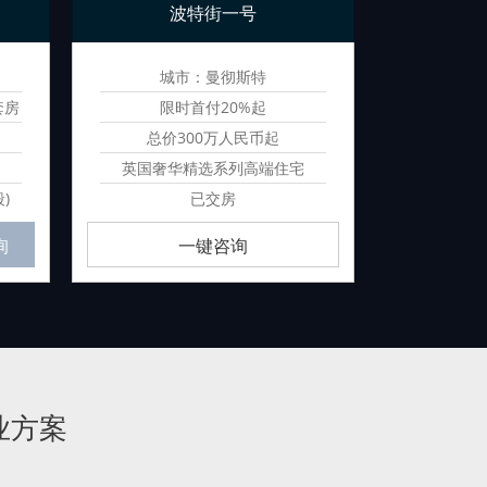
波特街一号
华庭
城市：曼彻斯特
城
套房
限时首付20%起
首
总价300万人民币起
总价
英国奢华精选系列高端住宅
连锁品牌
)
已交房
预计
询
一键咨询
业方案