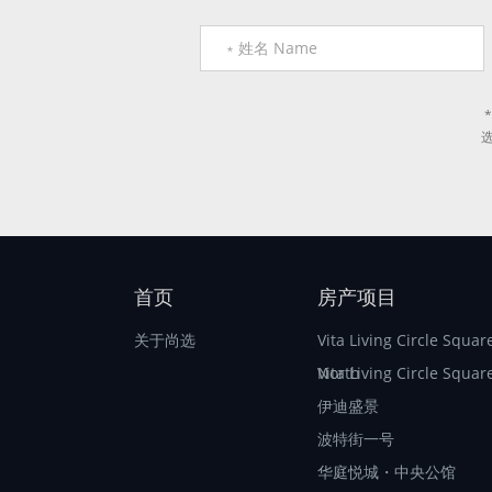
首页
房产项目
关于尚选
Vita Living Circle Squar
North
Vita Living Circle Squar
伊迪盛景
波特街一号
华庭悦城・中央公馆