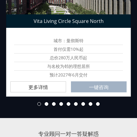
Vita Living Circle Square North
城市：曼彻斯特
首付仅需10%起
总价280万人民币起
与名校为邻的理想居所
预计2027年6月交付
更多详情
一键咨询
1
2
3
4
5
6
7
8
9
专业顾问一对一答疑解惑